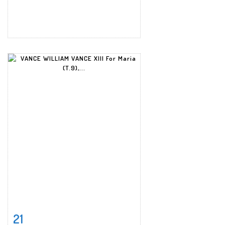
21
Item detail
Zoom