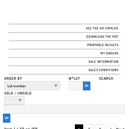
SEE THE HD CATALOG
DOWNLOAD THE PDF
PRINTABLE RESULTS
MY ORDERS
SALE INFORMATION
SALES CONDITIONS
ORDER BY
N°LOT
SEARCH
OK
SOLD / UNSOLD
Item 1 à 50 on 169
1
2
3
4
Next