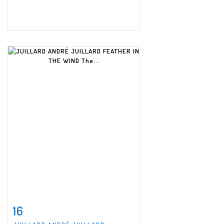
16
Item detail
Zoom