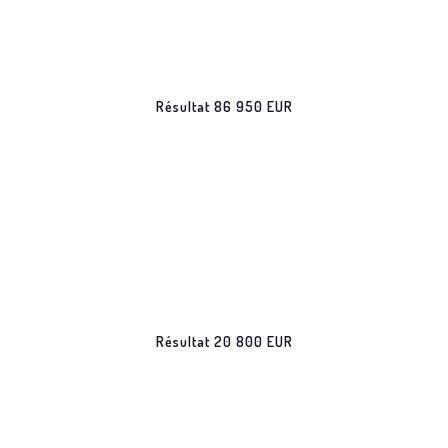
Résultat 86 950 EUR
Résultat 20 800 EUR