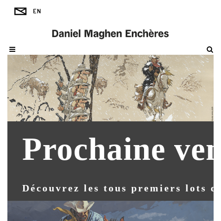
Prochaine ven
Découvrez les tous premiers lots d