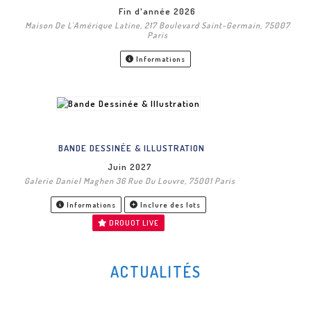
fin d'année 2026
Maison De L'Amérique Latine, 217 Boulevard Saint-Germain, 75007
Paris
Informations
BANDE DESSINÉE & ILLUSTRATION
juin 2027
Galerie Daniel Maghen 36 Rue Du Louvre, 75001 Paris
Informations
Inclure des lots
DROUOT LIVE
ACTUALITÉS