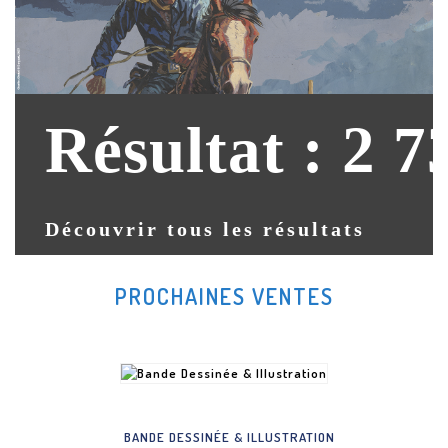
Résultat : 2 
Découvrir tous les résultats
PROCHAINES VENTES
BANDE DESSINÉE & ILLUSTRATION