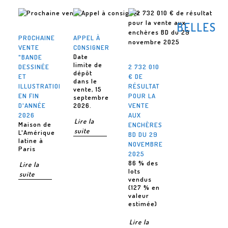
BELLES
PROCHAINE
APPEL À
VENTE
CONSIGNER
Date
"BANDE
limite de
DESSINÉE
2 732 010
dépôt
ET
€ DE
dans le
ILLUSTRATION"
RÉSULTAT
vente, 15
EN FIN
POUR LA
septembre
D'ANNÉE
2026.
VENTE
2026
AUX
Lire la
Maison de
ENCHÈRES
suite
L'Amérique
BD DU 29
latine à
NOVEMBRE
Paris
2025
86 % des
Lire la
lots
suite
vendus
(127 % en
valeur
estimée)
Lire la