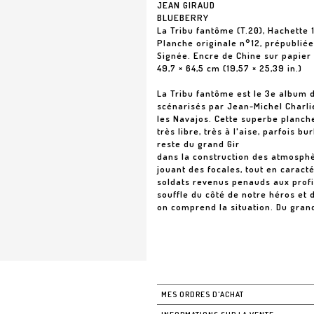
JEAN GIRAUD
BLUEBERRY
La Tribu fantôme (T.20), Hachette 
Planche originale n°12, prépublié
Signée. Encre de Chine sur papier
49,7 × 64,5 cm (19,57 × 25,39 in.)
La Tribu fantôme est le 3e album du
scénarisés par Jean-Michel Charlie
les Navajos. Cette superbe planche
très libre, très à l'aise, parfois 
reste du grand Gir
dans la construction des atmosphères
jouant des focales, tout en carac
soldats revenus penauds aux profil
souffle du côté de notre héros et 
on comprend la situation. Du grand
MES ORDRES D'ACHAT