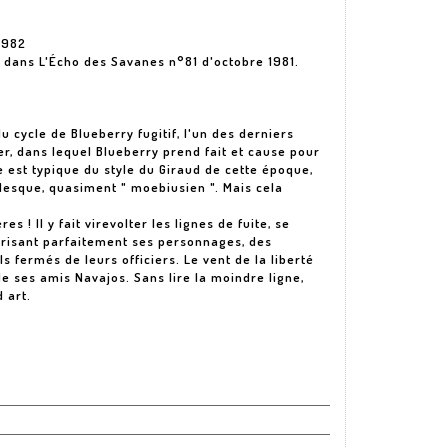
1982
e dans L'Écho des Savanes n°81 d'octobre 1981.
 cycle de Blueberry fugitif, l'un des derniers
r, dans lequel Blueberry prend fait et cause pour
 est typique du style du Giraud de cette époque,
burlesque, quasiment " moebiusien ". Mais cela
 ! Il y fait virevolter les lignes de fuite, se
térisant parfaitement ses personnages, des
s fermés de leurs officiers. Le vent de la liberté
de ses amis Navajos. Sans lire la moindre ligne,
 art.