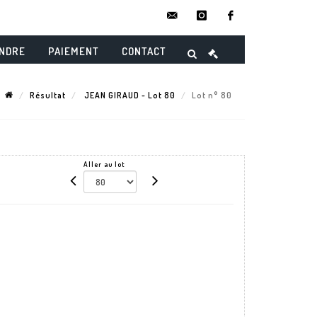
contact@danielmaghenencheres.
instagram
facebook
ENDRE
PAIEMENT
CONTACT
Résultat
JEAN GIRAUD - Lot 80
Lot n° 80
Aller au lot