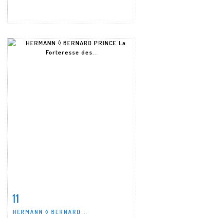
11
Fiche détaillée
Zoom
HERMANN ◊ BERNARD...