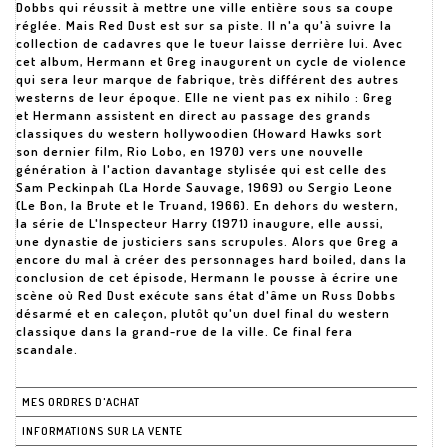
Dobbs qui réussit à mettre une ville entière sous sa coupe
réglée. Mais Red Dust est sur sa piste. Il n'a qu'à suivre la
collection de cadavres que le tueur laisse derrière lui. Avec
cet album, Hermann et Greg inaugurent un cycle de violence
qui sera leur marque de fabrique, très différent des autres
westerns de leur époque. Elle ne vient pas ex nihilo : Greg
et Hermann assistent en direct au passage des grands
classiques du western hollywoodien (Howard Hawks sort
son dernier film, Rio Lobo, en 1970) vers une nouvelle
génération à l'action davantage stylisée qui est celle des
Sam Peckinpah (La Horde Sauvage, 1969) ou Sergio Leone
(Le Bon, la Brute et le Truand, 1966). En dehors du western,
la série de L'Inspecteur Harry (1971) inaugure, elle aussi,
une dynastie de justiciers sans scrupules. Alors que Greg a
encore du mal à créer des personnages hard boiled, dans la
conclusion de cet épisode, Hermann le pousse à écrire une
scène où Red Dust exécute sans état d'âme un Russ Dobbs
désarmé et en caleçon, plutôt qu'un duel final du western
classique dans la grand-rue de la ville. Ce final fera
scandale.
MES ORDRES D'ACHAT
INFORMATIONS SUR LA VENTE