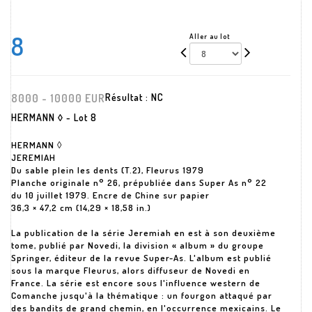
8
Aller au lot
8000 - 10000 EUR
Résultat :
NC
HERMANN ◊ - Lot 8
HERMANN ◊
JEREMIAH
Du sable plein les dents (T.2), Fleurus 1979
Planche originale n° 26, prépubliée dans Super As n° 22
du 10 juillet 1979. Encre de Chine sur papier
36,3 × 47,2 cm (14,29 × 18,58 in.)
La publication de la série Jeremiah en est à son deuxième
tome, publié par Novedi, la division « album » du groupe
Springer, éditeur de la revue Super-As. L'album est publié
sous la marque Fleurus, alors diffuseur de Novedi en
France. La série est encore sous l'influence western de
Comanche jusqu'à la thématique : un fourgon attaqué par
des bandits de grand chemin, en l'occurrence mexicains. Le