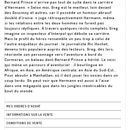
Bernard Prince n'arrive pas tout de suite dans la carrière
d'Hermann. « Selon moi, Greg est le meilleur, loin devant
des Goscinny et autres, car il possède un humour abrasif
doublé d'ironie. » juge rétrospectivement Hermann, même
si les relations entre les deux hommes ne furent pas
toujours idylliques. À travers quelques récits complets, Greg
imagine un inspecteur d'Interpol qui débute sa carrière.
Mais le profil du héros ressemble un peu trop à celui de
l'autre enquêteur du journal : le journaliste Ric Hochet,
devenu très populaire auprès des lecteurs. Greg, dès lors,
réoriente son personnage vers l'aventure à bord du
Cormoran, un bateau dont Bernard Prince a hérité. Le voici
qui mène un parcours d'aventurier : il bourlingue en
Afrique, en Asie, en Amérique centrale, en Asie du Sud-Est…
Pour aboutir à Manhattan, où il doit jouer les sosies dans un
coup tordu. On peut voir que Hermann est aussi à l'aise
dans une mégapole que dans les jungles inextricables du
bout du monde.
MES ORDRES D'ACHAT
INFORMATIONS SUR LA VENTE
CONDITIONS DE VENTE