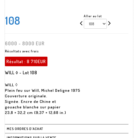
108
Aller au lot
6000 - 8000 EUR
Résultats avec frais
Résultat :
8 710EUR
WILL ◊ - Lot 108
WILL ◊
Plein feu sur Will, Michel Deligne 1975
Couverture originale.
Signée. Encre de Chine et
gouache blanche sur papier
23,8 × 32,2 cm (9,37 × 12,68 in.)
MES ORDRES D'ACHAT
INFORMATIONS SUR LA VENTE