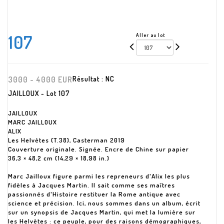
107
Aller au lot
3000 - 4000 EUR
Résultat :
NC
JAILLOUX - Lot 107
JAILLOUX
MARC JAILLOUX
ALIX
Les Helvètes (T.38), Casterman 2019
Couverture originale. Signée. Encre de Chine sur papier
36,3 × 48,2 cm (14,29 × 18,98 in.)
Marc Jailloux figure parmi les repreneurs d'Alix les plus
fidèles à Jacques Martin. Il sait comme ses maîtres
passionnés d'Histoire restituer la Rome antique avec
science et précision. Ici, nous sommes dans un album, écrit
sur un synopsis de Jacques Martin, qui met la lumière sur
les Helvètes : ce peuple, pour des raisons démographiques,