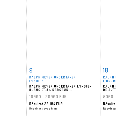
9
10
Fiche détaillée
Zoom
Fiche
RALPH MEYER UNDERTAKER
RALPH 
L'INDIEN...
L'ORGRE
RALPH MEYER UNDERTAKER L'INDIEN
RALPH 
BLANC (T.5), DARGAUD...
DE SUTT
18000 - 20000 EUR
5000 
Résultat
23 184 EUR
Résult
Résultats avec frais
Résultats