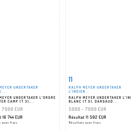
11
 détaillée
Zoom
Fiche détaillée
Zoo
MEYER UNDERTAKER
RALPH MEYER UNDERTAKER
...
L'INDIEN...
MEYER UNDERTAKER L'ORGRE
RALPH MEYER UNDERTAKER L'IN
ER CAMP (T.3),...
BLANC (T.5), DARGAUD...
- 7000 EUR
5000 - 7000 EUR
at
16 744 EUR
Résultat
11 592 EUR
 avec frais
Résultats avec frais