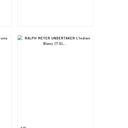
m
Fiche détaillée
Zoom