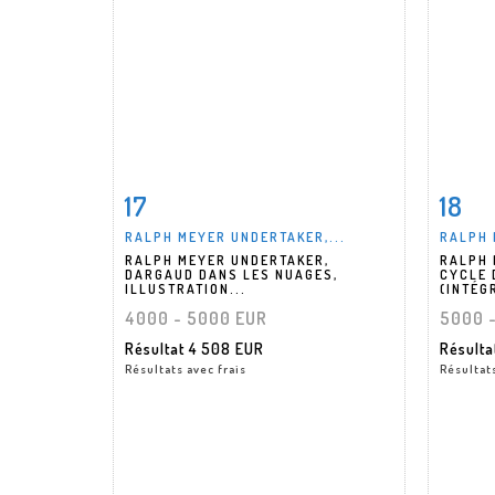
17
18
Fiche détaillée
Zoom
Fiche
RALPH MEYER UNDERTAKER,...
RALPH 
RALPH MEYER UNDERTAKER,
RALPH 
DARGAUD DANS LES NUAGES,
CYCLE 
ILLUSTRATION...
(INTÉG
4000 - 5000 EUR
5000 
Résultat
4 508 EUR
Résult
Résultats avec frais
Résultats