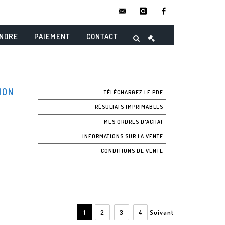
contact@danielmaghenencheres.
instagram
facebook
ENDRE
PAIEMENT
CONTACT
ION
TÉLÉCHARGEZ LE PDF
RÉSULTATS IMPRIMABLES
MES ORDRES D'ACHAT
INFORMATIONS SUR LA VENTE
CONDITIONS DE VENTE
1
2
3
4
Suivant