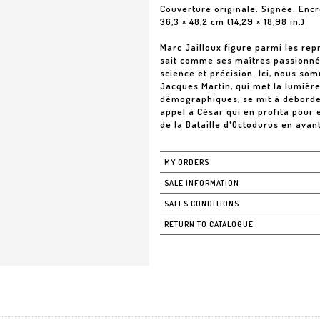
Couverture originale. Signée. Encr
36,3 × 48,2 cm (14,29 × 18,98 in.)
Marc Jailloux figure parmi les repr
sait comme ses maîtres passionnés
science et précision. Ici, nous so
Jacques Martin, qui met la lumière
démographiques, se mit à déborder
appel à César qui en profita pour e
de la Bataille d'Octodurus en avan
MY ORDERS
SALE INFORMATION
SALES CONDITIONS
RETURN TO CATALOGUE