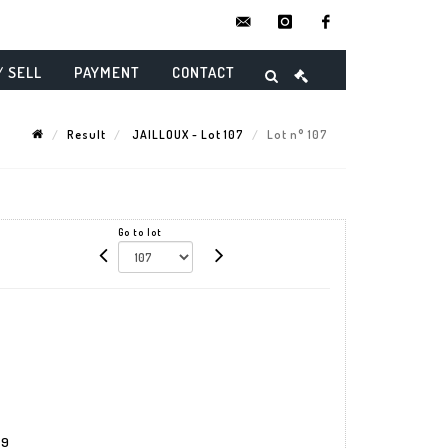
contact@danielmaghenencheres.
instagram
facebook
/ SELL
PAYMENT
CONTACT
Result
JAILLOUX - Lot 107
Lot n° 107
Go to lot
19