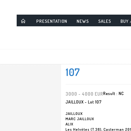
PRESENTATION
NEWS
SALES
BUY 
107
3000 - 4000 EUR
Result :
NC
JAILLOUX - Lot 107
JAILLOUX
MARC JAILLOUX
ALIX
Les Helvètes (T.38), Casterman 20