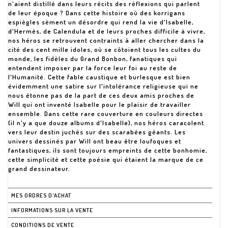
n'aient distillé dans leurs récits des réflexions qui parlent
de leur époque ? Dans cette histoire où des korrigans
espiègles sèment un désordre qui rend la vie d'Isabelle,
d'Hermès, de Calendula et de leurs proches difficile à vivre,
nos héros se retrouvent contraints à aller chercher dans la
cité des cent mille idoles, où se côtoient tous les cultes du
monde, les fidèles du Grand Bonbon, fanatiques qui
entendent imposer par la force leur foi au reste de
l'Humanité. Cette fable caustique et burlesque est bien
évidemment une satire sur l'intolérance religieuse qui ne
nous étonne pas de la part de ces deux amis proches de
Will qui ont inventé Isabelle pour le plaisir de travailler
ensemble. Dans cette rare couverture en couleurs directes
(il n'y a que douze albums d'Isabelle), nos héros caracolent
vers leur destin juchés sur des scarabées géants. Les
univers dessinés par Will ont beau être loufoques et
fantastiques, ils sont toujours empreints de cette bonhomie,
cette simplicité et cette poésie qui étaient la marque de ce
grand dessinateur.
MES ORDRES D'ACHAT
INFORMATIONS SUR LA VENTE
CONDITIONS DE VENTE