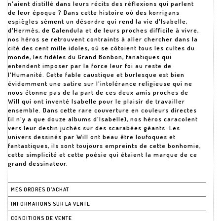
n'aient distillé dans leurs récits des réflexions qui parlent
de leur époque ? Dans cette histoire où des korrigans
espiègles sèment un désordre qui rend la vie d'Isabelle,
d'Hermès, de Calendula et de leurs proches difficile à vivre,
nos héros se retrouvent contraints à aller chercher dans la
cité des cent mille idoles, où se côtoient tous les cultes du
monde, les fidèles du Grand Bonbon, fanatiques qui
entendent imposer par la force leur foi au reste de
l'Humanité. Cette fable caustique et burlesque est bien
évidemment une satire sur l'intolérance religieuse qui ne
nous étonne pas de la part de ces deux amis proches de
Will qui ont inventé Isabelle pour le plaisir de travailler
ensemble. Dans cette rare couverture en couleurs directes
(il n'y a que douze albums d'Isabelle), nos héros caracolent
vers leur destin juchés sur des scarabées géants. Les
univers dessinés par Will ont beau être loufoques et
fantastiques, ils sont toujours empreints de cette bonhomie,
cette simplicité et cette poésie qui étaient la marque de ce
grand dessinateur.
MES ORDRES D'ACHAT
INFORMATIONS SUR LA VENTE
CONDITIONS DE VENTE