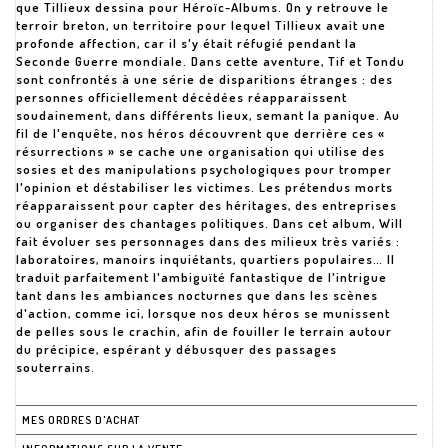
que Tillieux dessina pour Héroïc-Albums. On y retrouve le
terroir breton, un territoire pour lequel Tillieux avait une
profonde affection, car il s'y était réfugié pendant la
Seconde Guerre mondiale. Dans cette aventure, Tif et Tondu
sont confrontés à une série de disparitions étranges : des
personnes officiellement décédées réapparaissent
soudainement, dans différents lieux, semant la panique. Au
fil de l'enquête, nos héros découvrent que derrière ces «
résurrections » se cache une organisation qui utilise des
sosies et des manipulations psychologiques pour tromper
l'opinion et déstabiliser les victimes. Les prétendus morts
réapparaissent pour capter des héritages, des entreprises
ou organiser des chantages politiques. Dans cet album, Will
fait évoluer ses personnages dans des milieux très variés :
laboratoires, manoirs inquiétants, quartiers populaires… Il
traduit parfaitement l'ambiguïté fantastique de l'intrigue
tant dans les ambiances nocturnes que dans les scènes
d'action, comme ici, lorsque nos deux héros se munissent
de pelles sous le crachin, afin de fouiller le terrain autour
du précipice, espérant y débusquer des passages
souterrains.
MES ORDRES D'ACHAT