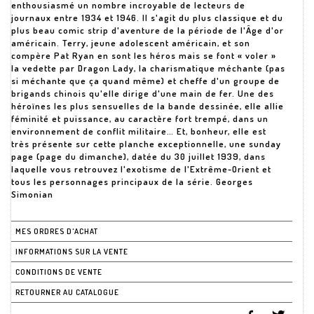
enthousiasmé un nombre incroyable de lecteurs de
journaux entre 1934 et 1946. Il s'agit du plus classique et du
plus beau comic strip d'aventure de la période de l'Âge d'or
américain. Terry, jeune adolescent américain, et son
compère Pat Ryan en sont les héros mais se font « voler »
la vedette par Dragon Lady, la charismatique méchante (pas
si méchante que ça quand même) et cheffe d'un groupe de
brigands chinois qu'elle dirige d'une main de fer. Une des
héroïnes les plus sensuelles de la bande dessinée, elle allie
féminité et puissance, au caractère fort trempé, dans un
environnement de conflit militaire… Et, bonheur, elle est
très présente sur cette planche exceptionnelle, une sunday
page (page du dimanche), datée du 30 juillet 1939, dans
laquelle vous retrouvez l'exotisme de l'Extrême-Orient et
tous les personnages principaux de la série. Georges
Simonian
MES ORDRES D'ACHAT
INFORMATIONS SUR LA VENTE
CONDITIONS DE VENTE
RETOURNER AU CATALOGUE