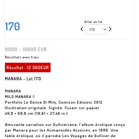
170
Aller au lot
9000 - 10000 EUR
Résultats avec frais
Résultat :
12 060EUR
MANARA - Lot 170
MANARA
MILO MANARA ◊
Portfolio Le Donne Di Milo, Comicon Edizioni 2012
Illustration originale. Signée. Fusain sur papier
49,8 × 69,8 cm (19,61 × 27,48 in.)
Amusante variation sur Gulliveriana, l'album érotique conçu
par Manara pour les Humanoïdes Associés, en 1996. Une
fable érotique, où il parodie Les Voyages de Gulliver de