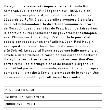
Il s'agit d'une scène très importante de l'épisode Rufiji
Kamarad, publié dans Pif Gadget en avril 1973, puis en
album cinq ans plus tard, où il s'intitulera Les Hommes
Léopards du Rufiji. C'est la dernière aventure à paraître
dans cet hebdomadaire, la direction (communiste, proche
de Moscou) jugeant les idées de Pratt trop libertaires dans
le contexte du rapprochement du gouvernement éthiopien
avec l'Union soviétique. Hugo Pratt quitte le journal et
coopte son rédacteur en chef-adjoint, Jean-Paul Mougin,
avec qui il s'entendait bien, chez Casterman, à la direction
d'(À Suivre). Le caporal Mungo a reçu une balle mortelle et
révèle à Corto Maltese la raison de son escapade nocturne :
il s'agit de récupérer la carte d'un trésor constitué d'un
coffre rempli de sterlings d'or et de thalers d'argent. Le
caporal fait partie du commando, assassiné par son propre
comparse. Il arrache à Corto la promesse de le venger. Une
scène comme seul Hugo Pratt savait la raconter…
MES ORDRES D'ACHAT
INFORMATIONS SUR LA VENTE
CONDITIONS DE VENTE