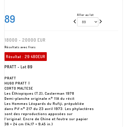
89
Aller au lot
18000 - 20000 EUR
Résultats avec frais
Résultat :
29 480EUR
PRATT - Lot 89
PRATT
HUGO PRATT ◊
CORTO MALTESE
Les Éthiopiques (T.2), Casterman 1978
Demi-planche originale n° 11A du récit
Les Hommes Léopards du Rufiji, prépubliée
dans Pif n° 217 du 23 avril 1973. Les phylactères
sont des reproductions apposées sur
l'original. Encre de Chine et feutre sur papier
36 × 24 cm (14,17 × 9,45 in.)