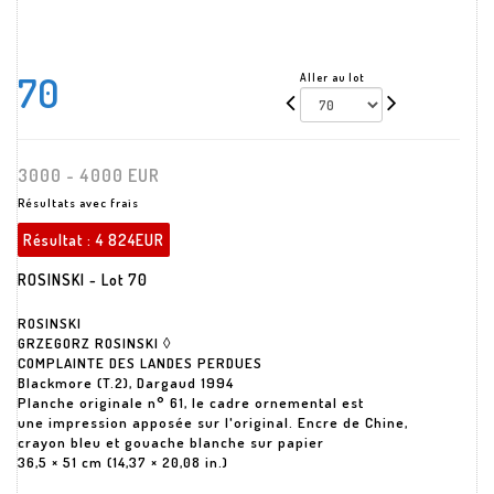
70
Aller au lot
3000 - 4000 EUR
Résultats avec frais
Résultat :
4 824EUR
ROSINSKI - Lot 70
ROSINSKI
GRZEGORZ ROSINSKI ◊
COMPLAINTE DES LANDES PERDUES
Blackmore (T.2), Dargaud 1994
Planche originale n° 61, le cadre ornemental est
une impression apposée sur l'original. Encre de Chine,
crayon bleu et gouache blanche sur papier
36,5 × 51 cm (14,37 × 20,08 in.)