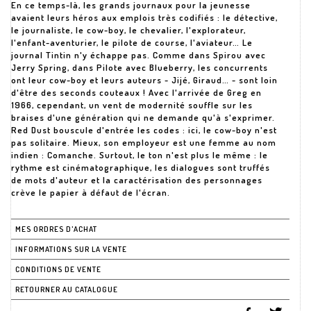
En ce temps-là, les grands journaux pour la jeunesse
avaient leurs héros aux emplois très codifiés : le détective,
le journaliste, le cow-boy, le chevalier, l'explorateur,
l'enfant-aventurier, le pilote de course, l'aviateur… Le
journal Tintin n'y échappe pas. Comme dans Spirou avec
Jerry Spring, dans Pilote avec Blueberry, les concurrents
ont leur cow-boy et leurs auteurs - Jijé, Giraud… - sont loin
d'être des seconds couteaux ! Avec l'arrivée de Greg en
1966, cependant, un vent de modernité souffle sur les
braises d'une génération qui ne demande qu'à s'exprimer.
Red Dust bouscule d'entrée les codes : ici, le cow-boy n'est
pas solitaire. Mieux, son employeur est une femme au nom
indien : Comanche. Surtout, le ton n'est plus le même : le
rythme est cinématographique, les dialogues sont truffés
de mots d'auteur et la caractérisation des personnages
crève le papier à défaut de l'écran.
MES ORDRES D'ACHAT
INFORMATIONS SUR LA VENTE
CONDITIONS DE VENTE
RETOURNER AU CATALOGUE