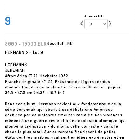
9
Aller au lot
8000 - 10000 EUR
Résultat :
NC
HERMANN ◊ - Lot 9
HERMANN ◊
JEREMIAH
Afromérica (T.7), Hachette 1982
Planche originale n° 24. Présence de légers résidus
d'adhésif au dos de la planche. Encre de Chine sur papier
36,5 × 47,5 cm (14,37 × 18,7 in.)
Dans cet album, Hermann revient aux fondamentaux de la
série Jeremiah, qui décrit à ses débuts une Amérique
déchirée par de violentes émeutes raciales. Ces violences
mènent à une guerre civile et à une explosion atomique, qui
plonge la civilisation - du moins celle qui reste - dans le
chaos le plus total. Sur ce terreau fleurissent de petits
états dont les maîtres rivalisent en idées extrémistes et en