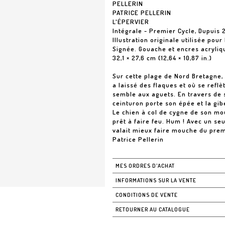
PELLERIN
PATRICE PELLERIN
L'ÉPERVIER
Intégrale - Premier Cycle, Dupuis 
Illustration originale utilisée pour
Signée. Gouache et encres acryliq
32,1 × 27,6 cm (12,64 × 10,87 in.)
Sur cette plage de Nord Bretagne, 
a laissé des flaques et où se reflèt
semble aux aguets. En travers de 
ceinturon porte son épée et la gib
Le chien à col de cygne de son mous
prêt à faire feu. Hum ! Avec un seu
valait mieux faire mouche du prem
Patrice Pellerin
MES ORDRES D'ACHAT
INFORMATIONS SUR LA VENTE
CONDITIONS DE VENTE
RETOURNER AU CATALOGUE