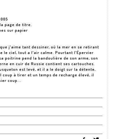
2005
 la page de titre.
ues sur papier
que j'aime tant dessiner, où la mer en se retirant
e le ciel, tout a l'air calme. Pourtant l'Épervier
sa poitrine pend la bandoulière de son arme, son
erne en cuir de Russie contient ses cartouches.
queton est levé, et il a le doigt sur la détente,
l coup à tirer et un temps de recharge élevé, il
ier coup...