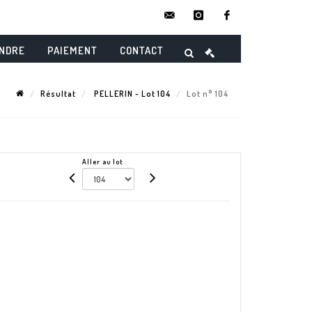
contact@danielmaghenencheres.
instagram
facebook
ENDRE
PAIEMENT
CONTACT
Résultat
PELLERIN - Lot 104
Lot n° 104
Aller au lot