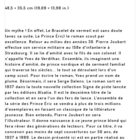
48,5 × 35,5 cm (19,09 × 13,98 in.)
Un mythe ! En effet, Le Bracelet de vermeil est sans doute
(avec sa suite, Le Prince Éric) le roman scout par
excellence. Retour au milieu des années 30. Pierre Joubert
effectue son service militaire au 158e d'infanterie à
Strasbourg. Il se lie d'amitié avec le fils de son colonel. Il
s'appelle Yves de Verdilhac. Ensemble, ils imaginent une
histoire d'amitié, de prince nordique et de serment familial
qui traverse les siècles... le tout se déroulant lors d'un
camp scout. Pour écrire le roman, Yves prend un nom de
plume. Désormais, il sera Serge Dalens. Le roman sort en
1937 dans la toute nouvelle collection Signe de piste lancée
par les éditions Alsatia. Il est le deuxième titre de la
collection et en sera l'un des fers de lance. L'ensemble de
la série des Prince Éric se vendra à plus de trois millions
d'exemplaires en faisant un classique de la littérature
jeunesse. Bien entendu, Pierre Joubert en sera
l'illustrateur. Il donne naissance à ce jeune prince blond qui
fera rêver des générations de lecteurs. Pour ce titre, il va
concevoir pas moins de sept couvertures sur 50 ans, de
1937 à 1989. Le dessin présenté ici est en partie réalisé au