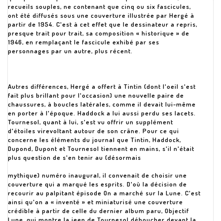
recueils souples, ne contenant que cinq ou six fascicules,
ont été diffusés sous une couverture illustrée par Hergé à
partir de 1954. C'est à cet effet que le dessinateur a repris,
presque trait pour trait, sa composition « historique » de
1946, en remplaçant le fascicule exhibé par ses
personnages par un autre, plus récent.
Autres différences, Hergé a offert à Tintin (dont l'oeil s'est
fait plus brillant pour l'occasion) une nouvelle paire de
chaussures, à boucles latérales, comme il devait lui-même
en porter à l'époque. Haddock a lui aussi perdu ses lacets.
Tournesol, quant à lui, s'est vu offrir un supplément
d'étoiles virevoltant autour de son crâne. Pour ce qui
concerne les éléments du journal que Tintin, Haddock,
Dupond, Dupont et Tournesol tiennent en mains, s'il n'était
plus question de s'en tenir au (désormais
mythique) numéro inaugural, il convenait de choisir une
couverture qui a marqué les esprits. D'où la décision de
recourir au palpitant épisode On a marché sur la Lune. C'est
ainsi qu'on a « inventé » et miniaturisé une couverture
crédible à partir de celle du dernier album paru, Objectif
Lune, qui montre la jeep de Tournesol déboucher devant la