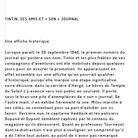
TINTIN, SES AMIS ET « SON » JOURNAL
Une affiche historique
Lorsque paraît, le 26 septembre 1946, le premier numéro du
journal qui portera son nom, Tintin et les plus fidèles de ses
compagnons d'aventures ont été mobilisés depuis quelques
jours pour en assurer la promotion. Ils apparaissent en
effet ensemble sur une affiche qu'on pourrait qualifier
d'historique, puisqu'elle marque une étape significative,
voire décisive, dans la carrière d'Hergé. Le héros du Temple
du Soleil s'y avance vers son public en souriant. Il porte
sous le bras une pile d'exemplaires de « son » journal. De
l'autre main, il en exhibe fièrement la une. Milou marche à
ses côtés, se contentant pour sa part d'exhiber son os
favori. Derrière eux, le capitaine Haddock et les policiers
Dupond et Dupont semblent captivés par le contenu du
magazine qu'ils découvrent. Quant au professeur Tournesol,
dont la distraction n'est plus à souligner, on comprend qu'il
a dû l'être tout autant, au point de n'avoir pas remarqué