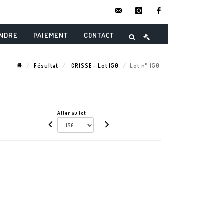
contact@danielmaghenencheres.
instagram
facebook
ENDRE
PAIEMENT
CONTACT
Résultat
CRISSE - Lot 150
Lot n° 150
Aller au lot