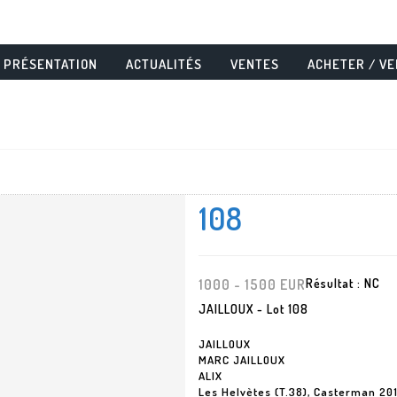
PRÉSENTATION
ACTUALITÉS
VENTES
ACHETER / V
108
1000 - 1500 EUR
Résultat :
NC
JAILLOUX - Lot 108
JAILLOUX
MARC JAILLOUX
ALIX
Les Helvètes (T.38), Casterman 20