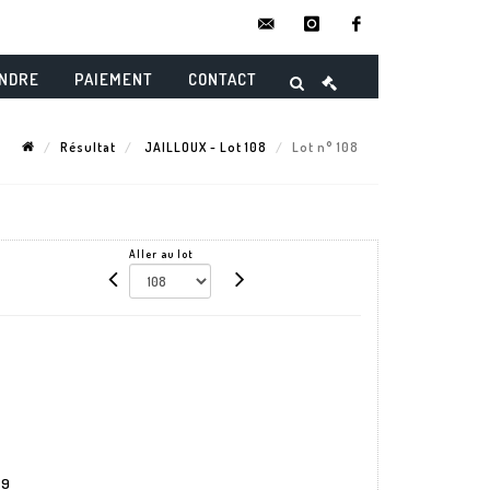
contact@danielmaghenencheres.
instagram
facebook
ENDRE
PAIEMENT
CONTACT
Résultat
JAILLOUX - Lot 108
Lot n° 108
Aller au lot
19