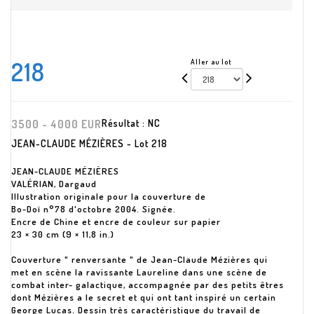
218
Aller au lot
3500 - 4000 EUR
Résultat :
NC
JEAN-CLAUDE MÉZIÈRES - Lot 218
JEAN-CLAUDE MÉZIÈRES
VALÉRIAN, Dargaud
Illustration originale pour la couverture de
Bo-Doï n°78 d'octobre 2004. Signée.
Encre de Chine et encre de couleur sur papier
23 × 30 cm (9 × 11,8 in.)
Couverture " renversante " de Jean-Claude Mézières qui
met en scène la ravissante Laureline dans une scène de
combat inter- galactique, accompagnée par des petits êtres
dont Mézières a le secret et qui ont tant inspiré un certain
George Lucas. Dessin très caractéristique du travail de