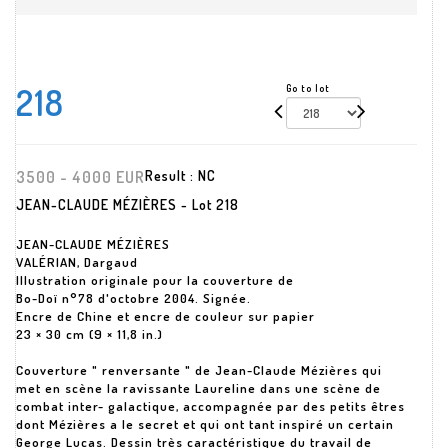
218
Go to lot
3500 - 4000 EUR
Result :
NC
JEAN-CLAUDE MÉZIÈRES - Lot 218
JEAN-CLAUDE MÉZIÈRES
VALÉRIAN, Dargaud
Illustration originale pour la couverture de
Bo-Doï n°78 d'octobre 2004. Signée.
Encre de Chine et encre de couleur sur papier
23 × 30 cm (9 × 11,8 in.)
Couverture " renversante " de Jean-Claude Mézières qui
met en scène la ravissante Laureline dans une scène de
combat inter- galactique, accompagnée par des petits êtres
dont Mézières a le secret et qui ont tant inspiré un certain
George Lucas. Dessin très caractéristique du travail de