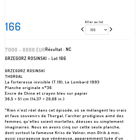
166
Aller au lot
7000 - 8000 EUR
Résultat :
NC
GRZEGORZ ROSINSKI - Lot 166
GRZEGORZ ROSINSKI
THORGAL
La Forteresse invisible (T.19), Le Lombard 1993
Planche originale n°36.
Encre de Chine et crayon bleu sur papier
36,5 × 51 cm (14,37 × 20,08 in.)
"Rien n'est réel dans cet épisode, où se mélangent les vrais
et faux souvenirs de Thorgal, l'archer prodigieux aimé des
femmes, qu'elles soient mortelles, déesses ou simplement
imaginaires. Nous en avons cinq sur cette seule planche,
dont surtout la fameuse Kriss de Valnor, mon Olrik à moi,
aussi courageuse que vénéneuse, apparemment tuée d'un