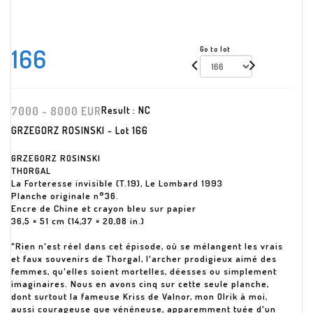
166
Go to lot
7000 - 8000 EUR
Result :
NC
GRZEGORZ ROSINSKI - Lot 166
GRZEGORZ ROSINSKI
THORGAL
La Forteresse invisible (T.19), Le Lombard 1993
Planche originale n°36.
Encre de Chine et crayon bleu sur papier
36,5 × 51 cm (14,37 × 20,08 in.)
"Rien n'est réel dans cet épisode, où se mélangent les vrais
et faux souvenirs de Thorgal, l'archer prodigieux aimé des
femmes, qu'elles soient mortelles, déesses ou simplement
imaginaires. Nous en avons cinq sur cette seule planche,
dont surtout la fameuse Kriss de Valnor, mon Olrik à moi,
aussi courageuse que vénéneuse, apparemment tuée d'un