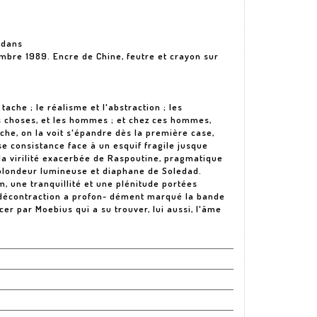
 dans
bre 1989. Encre de Chine, feutre et crayon sur
a tache ; le réalisme et l'abstraction ; les
s choses, et les hommes ; et chez ces hommes,
ache, on la voit s'épandre dès la première case,
e consistance face à un esquif fragile jusque
 la virilité exacerbée de Raspoutine, pragmatique
a blondeur lumineuse et diaphane de Soledad.
um, une tranquillité et une plénitude portées
 décontraction a profon- dément marqué la bande
r par Moebius qui a su trouver, lui aussi, l'âme