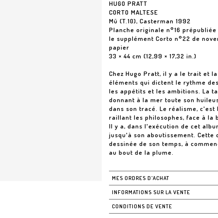
HUGO PRATT
CORTO MALTESE
Mû (T.10), Casterman 1992
Planche originale n°16 prépubliée
le supplément Corto n°22 de novem
papier
33 × 44 cm (12,99 × 17,32 in.)
Chez Hugo Pratt, il y a le trait et l
éléments qui dictent le rythme de
les appétits et les ambitions. La t
donnant à la mer toute son huileus
dans son tracé. Le réalisme, c'est
raillant les philosophes, face à l
Il y a, dans l'exécution de cet alb
jusqu'à son aboutissement. Cette
dessinée de son temps, à commence
MES ORDRES D'ACHAT
INFORMATIONS SUR LA VENTE
CONDITIONS DE VENTE