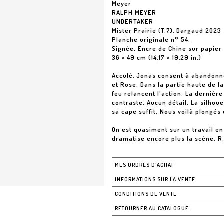
Meyer
RALPH MEYER
UNDERTAKER
Mister Prairie (T.7), Dargaud 2023
Planche originale n° 54.
Signée. Encre de Chine sur papier
36 × 49 cm (14,17 × 19,29 in.)
Acculé, Jonas consent à abandonne
et Rose. Dans la partie haute de l
feu relancent l'action. La derniè
contraste. Aucun détail. La silhou
sa cape suffit. Nous voilà plongés 
On est quasiment sur un travail 
dramatise encore plus la scène. R
MES ORDRES D'ACHAT
INFORMATIONS SUR LA VENTE
CONDITIONS DE VENTE
RETOURNER AU CATALOGUE