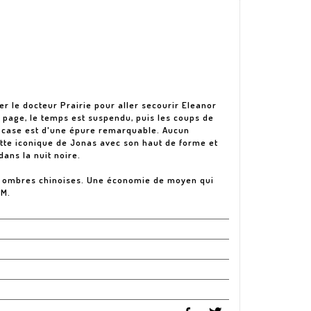
r le docteur Prairie pour aller secourir Eleanor
a page, le temps est suspendu, puis les coups de
re case est d'une épure remarquable. Aucun
ette iconique de Jonas avec son haut de forme et
dans la nuit noire.
en ombres chinoises. Une économie de moyen qui
.M.