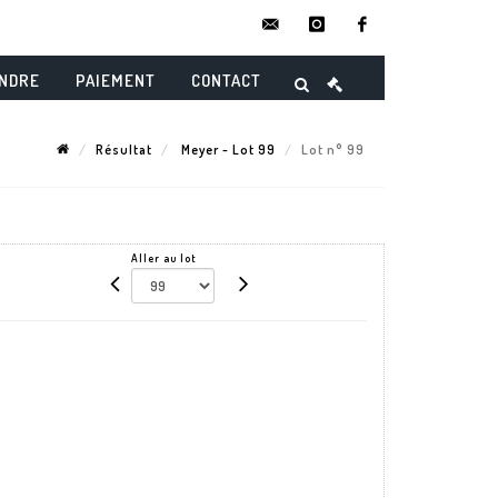
contact@danielmaghenencheres.
instagram
facebook
ENDRE
PAIEMENT
CONTACT
Résultat
Meyer - Lot 99
Lot n° 99
Aller au lot