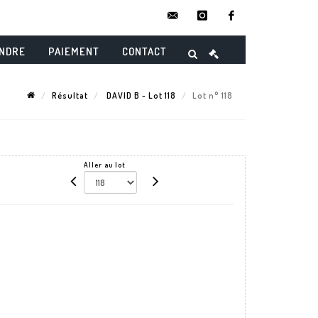
contact@danielmaghenencheres.
instagram
facebook
ENDRE
PAIEMENT
CONTACT
Résultat
DAVID B - Lot 118
Lot n° 118
Aller au lot