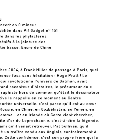
0
oncert en O mineur
ubliée dans Pif Gadget n° 151
llé dans les phylactères.
ésifs à la jointure des
tie basse. Encre de Chine
re 2024, à Frank Miller de passage à Paris, quel
ponse fusa sans hésitation : Hugo Pratt ! Le
 qui révolutionna l'univers de Batman, avait
and raconteur d'histoires, le précurseur du «
graphiste hors du commun qu'était le dessinateur
ctive le rappelle en ce moment au Centre
ortée universelle, c'est parce qu'il est au cœur
 Russie, en Chine, en Ouzbékistan, au Yémen, en
e Somme… et en Irlande où Corto vient chercher,
te d'or du Leprechaun », c'est-à-dire la légende.
ami qu'il venait retrouver, Pat Sullivan, qu'il
ité un traître vendu aux Anglais, contrairement à
e. Cette confidence, c'est son propre frère qui la