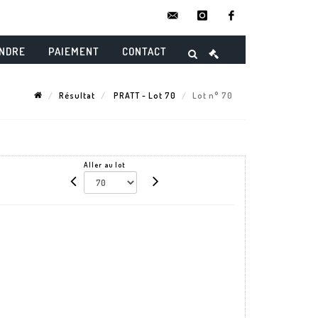
contact@danielmaghenencheres.
instagram
facebook
ENDRE
PAIEMENT
CONTACT
Résultat
PRATT - Lot 70
Lot n° 70
Aller au lot