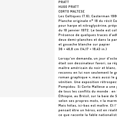
PRATT
HUGO PRATT
CORTO MALTESE
Les Celtiques (T.6), Casterman 198
Planche originale n° 18 du récit C
pour harpe et nitroglycérine, prép
du 10 janvier 1972. Le texte est co
Présence de quelques traces d'adh
deux demi-planches et dans la par
et gouache blanche sur papier
36 × 46,8 cm (14,17 × 18,43 in.)
Lorsqu'on demanda, un jour d'octob
était son dessinateur favori, sa ré
maître américain du noir et blanc,
reconnu en lui non seulement le gr
roman graphique », mais aussi le 
vénitien. Une exposition rétrospe
Pompidou. Si Corto Maltese a une p
de tous les conflits du monde : en
Éthiopie, au Brésil, sur la baie d
selon ses propres mots, « la marmi
Mais hélas, ici-bas est maître. Et l'
pensait être un héros, est en réal
ce que raconte la fable nationalist