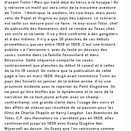
d'avant Tintin ! Mais qui tient déjà du héros à la houppe ! On
y retrouve un motif qui sera celui de la troisième aventure
de Tintin : l'Amérique, le western, les cow-boys, mais aussi
celui de Popol et Virginie au pays des Lapinos. Le scénario
est taillé sur mesure pour ce faire : le boy-scout Totor, chef
de patrouille des Hannetons, doit se rendre au Texas chez
son oncle et sa tante. Il va y être confronté à des gangsters
et à des Indiens. Il n'y a que 26 planches de ces débuts
prometteurs, parues entre 1926 et 1929. C'est une histoire
publiée « à l'ancienne », avec du texte en dessous des
cases, comme dans La Famille Fenouillard et dans
Bécassine. Cette séquence comporte six cases,
contrairement aux planches du début (4 cases) et à celles
de la fin (9 cases). On notera que la publication de cette
page a lieu en mars 1929, Hergé avait commencé Tintin au
pays des Soviets en janvier de la même année, d'où une
proximité évidente avec le reporter du Petit Vingtième. On
ne peut qu'être bluffés par le dynamisme et le sens de la
narration de ce tout jeune artiste, avec un champ-
contrechamp, une grande clarté dans l'usage des noirs et
des effets de vitesse qui résultent de sa passion pour les
films de Charlie Chaplin et Harry Langdon. Les Aventures de
Totor, C.P. des Hannetons ne s'arrêtent pas en 1929, elles
continueront jusqu'en 1930 avec Evany (Eugène Van
Nijversel) au dessin. Un Evany que l'on retrouvera comme