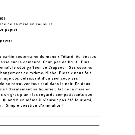
001
née de sa mise en couleurs.
ur papier
 papier
a partie souterraine du manoir Tétard. Au-dessus
basse sur la demeure. Chut, pas de bruit ! Plus
connaît le côté gaffeur de Crapaud… Ses copains
 Changement de rythme, Michel Plessix nous fait
nnage qui, délaissant d'un seul coup ses
de se retrouver tout seul dans le noir. En deux
le littéralement se liquéfier. Art de la mise en
ec un gros plan : les regards compatissants que
. Quand bien même il n'aurait pas été leur ami,
er… Simple question d'animalité !