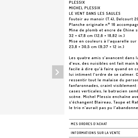
PLESSIX
MICHEL PLESSIX
LE VENT DANS LES SAULES
Foutoir au manoir (T.4), Delcourt 2
Planche originale n° 16 accompag
Mine de plomb et encre de Chine s
32 × 47,8 cm (12,6 × 18,82 in.)
Mise en couleurs à l'aquarelle sur
23,8 × 30,5 cm (9,37 × 12 in.)
Les quatre amis s'avancent dans l
d'eux, des nuisibles ont fait main 
facile à dire qu'à faire quand on 
lui intiment l'ordre de se calmer.
ressentir tout le malaise du perso
fanfaronnades, craint visiblement 
cases verticales, le batracien semb
scène. Michel Plessix enchaîne av
s'échangent Blaireau, Taupe et Rat
le trio n'aurait pas pu l'abandonn
MES ORDRES D'ACHAT
INFORMATIONS SUR LA VENTE