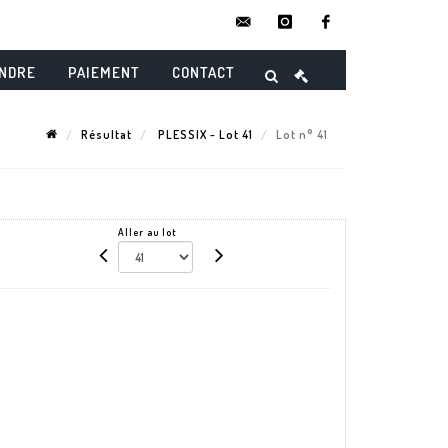
contact@danielmaghenencheres.
instagram
facebook
ENDRE
PAIEMENT
CONTACT
Résultat
PLESSIX - Lot 41
Lot n° 41
Aller au lot