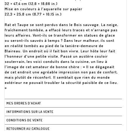
32 × 47,4 cm (12,6 × 18,66 in.)
Mise en couleurs à l'aquarelle sur papier
22,3 × 25,8 cm (8,77 × 10,15 in.)
Rat et Taupe se sont perdus dans le Bois sauvage. La neige,
fraîchement tombée, a effacé leurs traces et n'arrange pas
leurs affaires. Vont-ils se transformer en statues de glace
ou seront-ils sauvés à temps ? Dans leur malheur, ils sont
en réalité tombés au pied de la tanière-demeure de
Blaireau. Un endroit où il fait bon vivre. Leur hôte leur fait
l'honneur d'une petite visite. Passé un austère couloir
souterrain, les voici conduits dans la cuisine, un lieu à
l'image de cet amateur de bonne chère : « Il se dégageait
de cet endroit une agréable impression non pas de confort,
mais plutôt de réconfort. Il semblait que rien du monde
extérieur ne pouvait troubler la sécurité paisible de ce lieu.
»
MES ORDRES D'ACHAT
INFORMATIONS SUR LA VENTE
CONDITIONS DE VENTE
RETOURNER AU CATALOGUE