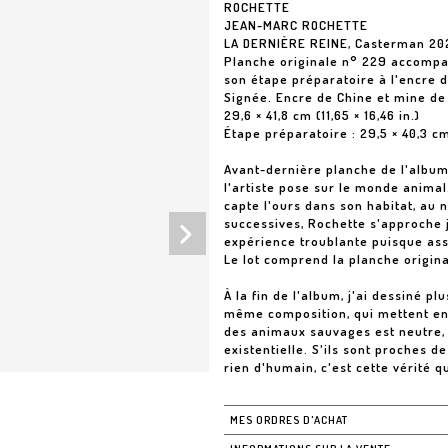
ROCHETTE
JEAN-MARC ROCHETTE
LA DERNIÈRE REINE, Casterman 20
Planche originale n° 229 accomp
son étape préparatoire à l'encre d
Signée. Encre de Chine et mine de
29,6 × 41,8 cm (11,65 × 16,46 in.)
Étape préparatoire : 29,5 × 40,3 c
Avant-dernière planche de l'album,
l'artiste pose sur le monde animal
capte l'ours dans son habitat, au n
successives, Rochette s'approche j
expérience troublante puisque ass
Le lot comprend la planche origina
À la fin de l'album, j'ai dessiné p
même composition, qui mettent en 
des animaux sauvages est neutre, i
existentielle. S'ils sont proches d
rien d'humain, c'est cette vérité q
MES ORDRES D'ACHAT