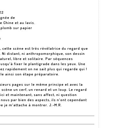
22
agnée de
e Chine et au lavis.
 plomb sur papier
m
 cette scène est très révélatrice du regard que
. Ni distant, ni anthropomorphique, son dessin
aturel, libre et solitaire. Par séquences
usqu'à fixer le plantigrade dans les yeux. Une
ez rapidement on ne sait plus qui regarde qui !
le ainsi son étape préparatoire.
lusieurs pages sur le même principe et avec la
scène un cerf, un renard et un loup. Le regard
ci et maintenant, sans affect, ni question
e nous par bien des aspects, ils n'ont cependant
ue je m'attache à montrer. J.-M.R.