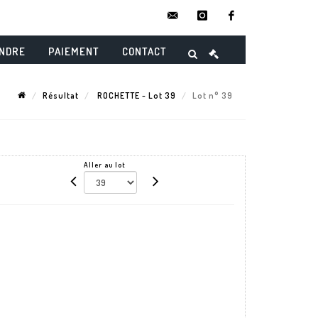
contact@danielmaghenencheres.
instagram
facebook
ENDRE
PAIEMENT
CONTACT
Résultat
ROCHETTE - Lot 39
Lot n° 39
Aller au lot