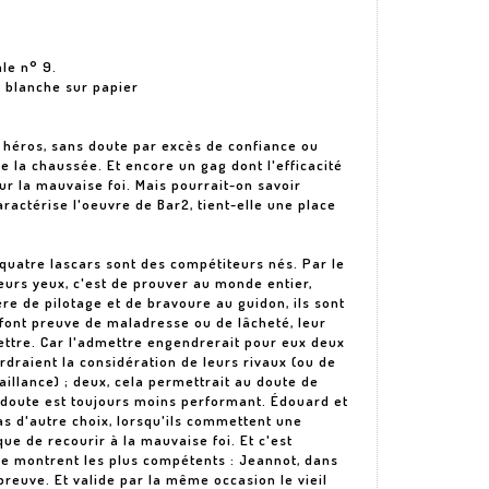
ale n° 9.
 blanche sur papier
 héros, sans doute par excès de confiance ou
de la chaussée. Et encore un gag dont l'efficacité
r la mauvaise foi. Mais pourrait-on savoir
aractérise l'oeuvre de Bar2, tient-elle une place
uatre lascars sont des compétiteurs nés. Par le
leurs yeux, c'est de prouver au monde entier,
e de pilotage et de bravoure au guidon, ils sont
ls font preuve de maladresse ou de lâcheté, leur
ttre. Car l'admettre engendrerait pour eux deux
erdraient la considération de leurs rivaux (ou de
illance) ; deux, cela permettrait au doute de
ui doute est toujours moins performant. Édouard et
as d'autre choix, lorsqu'ils commettent une
ue de recourir à la mauvaise foi. Et c'est
 se montrent les plus compétents : Jeannot, dans
preuve. Et valide par la même occasion le vieil