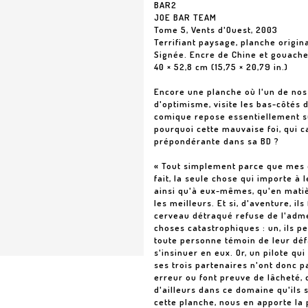
BAR2
JOE BAR TEAM
Tome 5, Vents d'Ouest, 2003
Terrifiant paysage, planche origin
Signée. Encre de Chine et gouache
40 × 52,8 cm (15,75 × 20,79 in.)
Encore une planche où l'un de nos
d'optimisme, visite les bas-côtés 
comique repose essentiellement su
pourquoi cette mauvaise foi, qui c
prépondérante dans sa BD ?
« Tout simplement parce que mes q
fait, la seule chose qui importe à 
ainsi qu'à eux-mêmes, qu'en matièr
les meilleurs. Et si, d'aventure, i
cerveau détraqué refuse de l'adme
choses catastrophiques : un, ils p
toute personne témoin de leur défa
s'insinuer en eux. Or, un pilote q
ses trois partenaires n'ont donc p
erreur ou font preuve de lâcheté, q
d'ailleurs dans ce domaine qu'ils
cette planche, nous en apporte la 