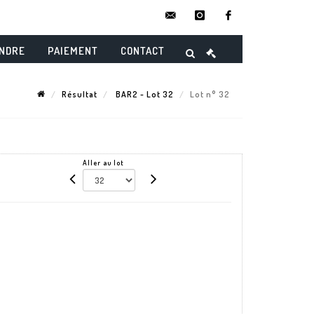
contact@danielmaghenencheres.
instagram
facebook
ENDRE
PAIEMENT
CONTACT
Résultat
BAR2 - Lot 32
Lot n° 32
Aller au lot