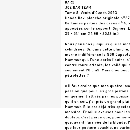
BAR2
JOE BAR TEAM
Tome 5, Vents d'Ouest, 2003
Honda Dax, planche originale n°27
Certaines parties des cases n° 5, 
apposées sur le support. Signée. 
38 × 51,1 cm (14,96 × 20,12 in.)
Nous pensions jusqu'ici que le mot
cylindrées. Or, dans cette planch
morne indifférence la 900 Japauto
Mammut qui, l'une après l'autre, s
contre toute attente, les voilà qu
seulement 70 cm3. Mais d'où peut b
pétrolettes ?
« Il faut croire que mes quatre la
passion que pour les gros pistons.
uniquement attirés par les puissan
qu'il en soit, j'ai pris un grand pl
Mammut. Elle est déjà très spectacu
monstre. Et mille excuses pour les
douteux c'est parce que, pour servir
que, avant l'arrivée de la blonde,
que leur posture avachie, ne varien