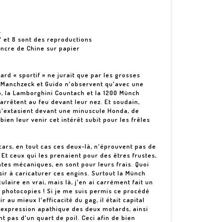
.
7 et 8 sont des reproductions
Encre de Chine sur papier
ard « sportif » ne jurait que par les grosses
e, Manchzeck et Guido n'observent qu'avec une
, la Lamborghini Countach et la 1200 Münch
'arrêtent au feu devant leur nez. Et soudain,
i s'extasient devant une minuscule Honda, de
ien leur venir cet intérêt subit pour les frêles
scars, en tout cas ces deux-là, n'éprouvent pas de
 Et ceux qui les prenaient pour des êtres frustes,
tes mécaniques, en sont pour leurs frais. Quoi
aisir à caricaturer ces engins. Surtout la Münch
laire en vrai, mais là, j'en ai carrément fait un
 photocopies ! Si je me suis permis ce procédé
 au mieux l'efficacité du gag, il était capital
 l'expression apathique des deux motards, ainsi
t pas d'un quart de poil. Ceci afin de bien