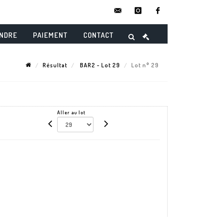
contact@danielmaghenencheres.
instagram
facebook
ENDRE
PAIEMENT
CONTACT
Résultat
BAR2 - Lot 29
Lot n° 29
Aller au lot