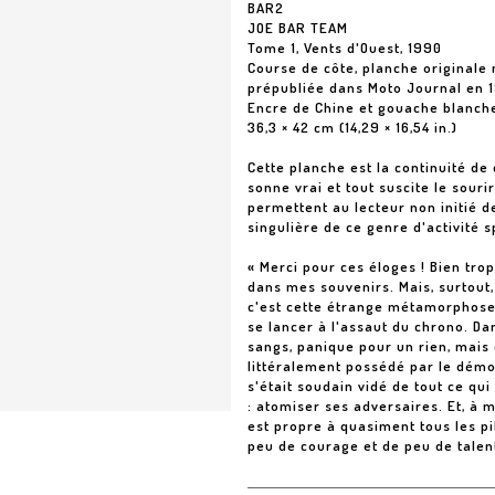
BAR2
JOE BAR TEAM
Tome 1, Vents d'Ouest, 1990
Course de côte, planche originale 
prépubliée dans Moto Journal en 
Encre de Chine et gouache blanch
36,3 × 42 cm (14,29 × 16,54 in.)
Cette planche est la continuité de 
sonne vrai et tout suscite le sour
permettent au lecteur non initié 
singulière de ce genre d'activité s
« Merci pour ces éloges ! Bien trop
dans mes souvenirs. Mais, surtout,
c'est cette étrange métamorphose q
se lancer à l'assaut du chrono. D
sangs, panique pour un rien, mais 
littéralement possédé par le démo
s'était soudain vidé de tout ce qu
: atomiser ses adversaires. Et, 
est propre à quasiment tous les pil
peu de courage et de peu de talent