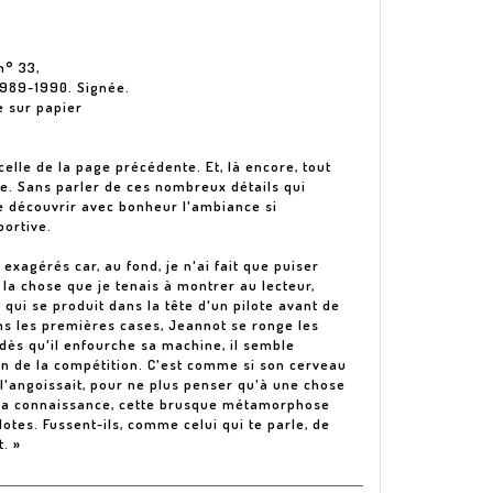
n° 33,
1989-1990. Signée.
e sur papier
celle de la page précédente. Et, là encore, tout
ire. Sans parler de ces nombreux détails qui
de découvrir avec bonheur l'ambiance si
portive.
 exagérés car, au fond, je n'ai fait que puiser
 la chose que je tenais à montrer au lecteur,
ui se produit dans la tête d'un pilote avant de
ans les premières cases, Jeannot se ronge les
dès qu'il enfourche sa machine, il semble
n de la compétition. C'est comme si son cerveau
i l'angoissait, pour ne plus penser qu'à une chose
à ma connaissance, cette brusque métamorphose
otes. Fussent-ils, comme celui qui te parle, de
. »