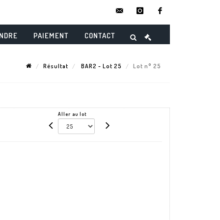
contact@danielmaghenencheres.
instagram
facebook
ENDRE
PAIEMENT
CONTACT
Résultat
BAR2 - Lot 25
Lot n° 25
Aller au lot