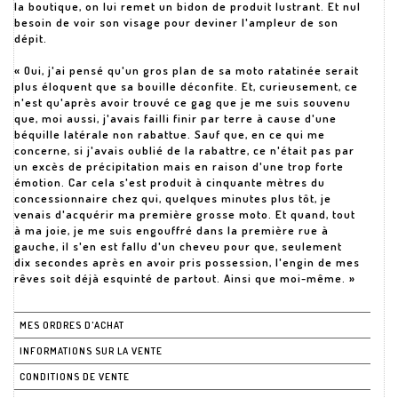
la boutique, on lui remet un bidon de produit lustrant. Et nul
besoin de voir son visage pour deviner l'ampleur de son
dépit.
« Oui, j'ai pensé qu'un gros plan de sa moto ratatinée serait
plus éloquent que sa bouille déconfite. Et, curieusement, ce
n'est qu'après avoir trouvé ce gag que je me suis souvenu
que, moi aussi, j'avais failli finir par terre à cause d'une
béquille latérale non rabattue. Sauf que, en ce qui me
concerne, si j'avais oublié de la rabattre, ce n'était pas par
un excès de précipitation mais en raison d'une trop forte
émotion. Car cela s'est produit à cinquante mètres du
concessionnaire chez qui, quelques minutes plus tôt, je
venais d'acquérir ma première grosse moto. Et quand, tout
à ma joie, je me suis engouffré dans la première rue à
gauche, il s'en est fallu d'un cheveu pour que, seulement
dix secondes après en avoir pris possession, l'engin de mes
rêves soit déjà esquinté de partout. Ainsi que moi-même. »
MES ORDRES D'ACHAT
INFORMATIONS SUR LA VENTE
CONDITIONS DE VENTE