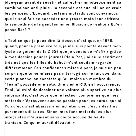
blue-jean avant de revêtir et calfeutrer minutieusement sa
combinaison anti-pluie ; la seconde est que, si l'on en croit
les pensées d'Édouard, certains motards sont convaincus
que le seul fait de posséder une grosse moto leur attirera
la sympathie de la gent féminine. Illusion ou réalité ? Qu'en
pense Bar2 ?
« Tout ce que je peux dire là-dessus c'est que, en 1978,
quand, pour la première fois, je me suis pointé devant mon
lycée au guidon de la Z 650 que je venais de m'offrir grâce
à mes dessins pour le journal Plein Pot, j'ai eu le sentiment
très net que les filles du bahut m'ont soudain regardé
différemment. Ces confidences mises à part, je suis un peu
surpris que tu ne m'aies pas interrogé sur le fait que, dans
cette planche, on constate qu'au moins un membre du
"Team" possède une auto. Une vieille R10, en l'occurrence.
Et si j'ai évité de dessiner une voiture plus sportive ou plus
valorisante, c'est pour que le lecteur comprenne que mes
motards n'éprouvent aucune passion pour les autos, que si
l'un d'eux s'est abaissé à en acheter une, c'est à des fins
purement utilitaires. Sinon, mes fans motards les plus
intégristes m'auraient sans doute accusé de haute
trahison. Ce qui m'aurait dévasté. »