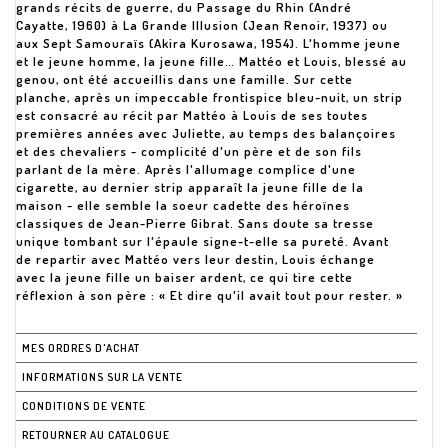
grands récits de guerre, du Passage du Rhin (André
Cayatte, 1960) à La Grande Illusion (Jean Renoir, 1937) ou
aux Sept Samouraïs (Akira Kurosawa, 1954). L'homme jeune
et le jeune homme, la jeune fille… Mattéo et Louis, blessé au
genou, ont été accueillis dans une famille. Sur cette
planche, après un impeccable frontispice bleu-nuit, un strip
est consacré au récit par Mattéo à Louis de ses toutes
premières années avec Juliette, au temps des balançoires
et des chevaliers - complicité d'un père et de son fils
parlant de la mère. Après l'allumage complice d'une
cigarette, au dernier strip apparaît la jeune fille de la
maison - elle semble la soeur cadette des héroïnes
classiques de Jean-Pierre Gibrat. Sans doute sa tresse
unique tombant sur l'épaule signe-t-elle sa pureté. Avant
de repartir avec Mattéo vers leur destin, Louis échange
avec la jeune fille un baiser ardent, ce qui tire cette
réflexion à son père : « Et dire qu'il avait tout pour rester. »
MES ORDRES D'ACHAT
INFORMATIONS SUR LA VENTE
CONDITIONS DE VENTE
RETOURNER AU CATALOGUE