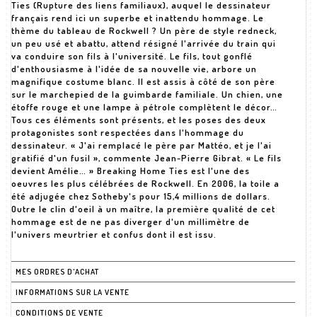
Ties (Rupture des liens familiaux), auquel le dessinateur
français rend ici un superbe et inattendu hommage. Le
thème du tableau de Rockwell ? Un père de style redneck,
un peu usé et abattu, attend résigné l'arrivée du train qui
va conduire son fils à l'université. Le fils, tout gonflé
d'enthousiasme à l'idée de sa nouvelle vie, arbore un
magnifique costume blanc. Il est assis à côté de son père
sur le marchepied de la guimbarde familiale. Un chien, une
étoffe rouge et une lampe à pétrole complètent le décor…
Tous ces éléments sont présents, et les poses des deux
protagonistes sont respectées dans l'hommage du
dessinateur. « J'ai remplacé le père par Mattéo, et je l'ai
gratifié d'un fusil », commente Jean-Pierre Gibrat. « Le fils
devient Amélie… » Breaking Home Ties est l'une des
oeuvres les plus célébrées de Rockwell. En 2006, la toile a
été adjugée chez Sotheby's pour 15,4 millions de dollars.
Outre le clin d'oeil à un maître, la première qualité de cet
hommage est de ne pas diverger d'un millimètre de
l'univers meurtrier et confus dont il est issu.
MES ORDRES D'ACHAT
INFORMATIONS SUR LA VENTE
CONDITIONS DE VENTE