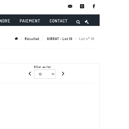
contact@danielmaghenencheres.
instagram
facebook
ENDRE
PAIEMENT
CONTACT
Résultat
GIBRAT - Lot 10
Lot n° 10
Aller au lot