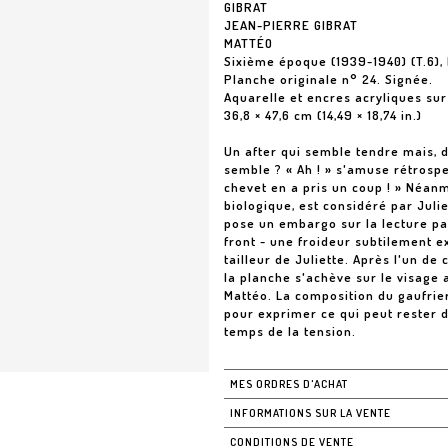
GIBRAT
JEAN-PIERRE GIBRAT
MATTÉO
Sixième époque (1939-1940) (T.6),
Planche originale n° 24. Signée.
Aquarelle et encres acryliques sur
36,8 × 47,6 cm (14,49 × 18,74 in.)
Un after qui semble tendre mais, de 
semble ? « Ah ! » s'amuse rétrosp
chevet en a pris un coup ! » Néan
biologique, est considéré par Juli
pose un embargo sur la lecture pa
front - une froideur subtilement e
tailleur de Juliette. Après l'un de
la planche s'achève sur le visage 
Mattéo. La composition du gaufrie
pour exprimer ce qui peut rester d
temps de la tension.
MES ORDRES D'ACHAT
INFORMATIONS SUR LA VENTE
CONDITIONS DE VENTE