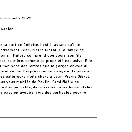
 Futuropolis 2022
 papier
la part de Juliette, l'est-il autant qu'il le
ectivement Jean-Pierre Gibrat, « la lampe de
moins… Mattéo comprend que Louis, son fils
ette, sa mère, comme sa propriété exclusive. Elle
r son père des lettres que le garçon envoie du
xprimée par l'expression du visage et la pose en
 ces extérieurs-nuits chers à Jean-Pierre Gibrat,
aux yeux mutilés de Paulin, l'ami fidèle de
r est impeccable, deux vastes cases horizontales
e passion avouée, puis des verticales pour le