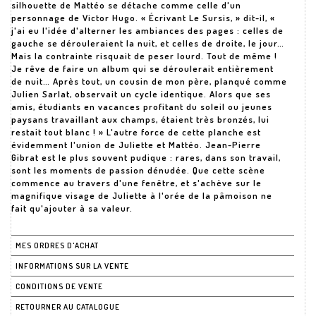
silhouette de Mattéo se détache comme celle d'un
personnage de Victor Hugo. « Écrivant Le Sursis, » dit-il, «
j'ai eu l'idée d'alterner les ambiances des pages : celles de
gauche se dérouleraient la nuit, et celles de droite, le jour…
Mais la contrainte risquait de peser lourd. Tout de même !
Je rêve de faire un album qui se déroulerait entièrement
de nuit… Après tout, un cousin de mon père, planqué comme
Julien Sarlat, observait un cycle identique. Alors que ses
amis, étudiants en vacances profitant du soleil ou jeunes
paysans travaillant aux champs, étaient très bronzés, lui
restait tout blanc ! » L'autre force de cette planche est
évidemment l'union de Juliette et Mattéo. Jean-Pierre
Gibrat est le plus souvent pudique : rares, dans son travail,
sont les moments de passion dénudée. Que cette scène
commence au travers d'une fenêtre, et s'achève sur le
magnifique visage de Juliette à l'orée de la pâmoison ne
fait qu'ajouter à sa valeur.
MES ORDRES D'ACHAT
INFORMATIONS SUR LA VENTE
CONDITIONS DE VENTE
RETOURNER AU CATALOGUE