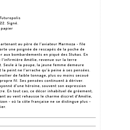
Futuropolis
22. Signé.
 papier
ppartenant au père de l'aviateur Marmoza - file
mporte une poignée de rescapés de la poche de
er aux bombardements en piqué des Stukas. En
t l'infirmière Amélie, revenue sur la terre
it. Seule à la poupe, la jeune femme demeure
t la peint ne l'arrache qu'à peine à ses pensées.
 voilier de faible tonnage, plus ou moins secoué
propre fil. Ses pensées continuent à dériver.
crayonné d'une héroïne, souvent son expression
e. En tout cas, ce décor inhabituel de gréement,
ant au vent rehausse le charme discret d'Amélie,
izon - où la côte française ne se distingue plus -
ier.