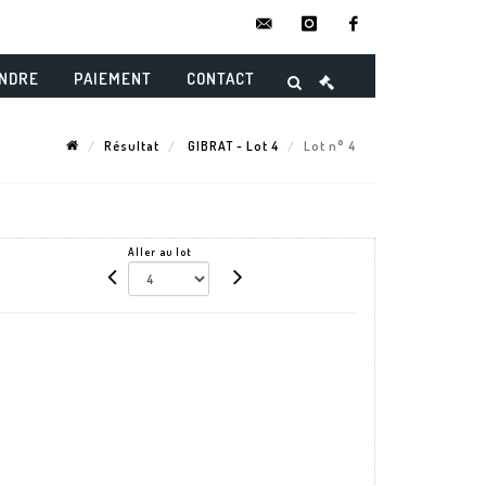
contact@danielmaghenencheres.
instagram
facebook
ENDRE
PAIEMENT
CONTACT
Résultat
GIBRAT - Lot 4
Lot n° 4
Aller au lot