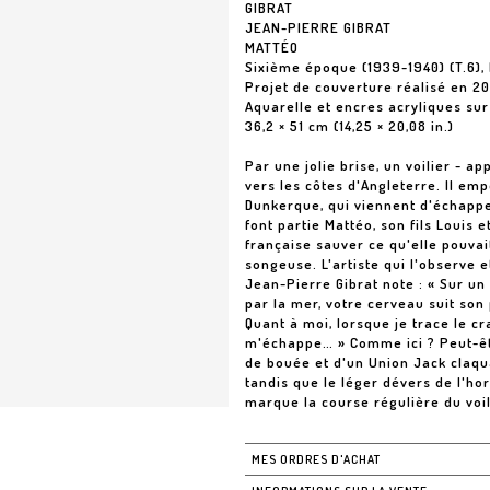
GIBRAT
JEAN-PIERRE GIBRAT
MATTÉO
Sixième époque (1939-1940) (T.6), 
Projet de couverture réalisé en 20
Aquarelle et encres acryliques sur
36,2 × 51 cm (14,25 × 20,08 in.)
Par une jolie brise, un voilier - a
vers les côtes d'Angleterre. Il e
Dunkerque, qui viennent d'échapp
font partie Mattéo, son fils Louis e
française sauver ce qu'elle pouva
songeuse. L'artiste qui l'observe e
Jean-Pierre Gibrat note : « Sur un
par la mer, votre cerveau suit son 
Quant à moi, lorsque je trace le 
m'échappe… » Comme ici ? Peut-êtr
de bouée et d'un Union Jack claqu
tandis que le léger dévers de l'hor
marque la course régulière du voil
MES ORDRES D'ACHAT