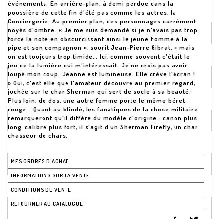
événements. En arrière-plan, à demi perdue dans la
poussière de cette fin d'été pas comme les autres, la
Conciergerie. Au premier plan, des personnages carrément
noyés d'ombre. « Je me suis demandé si je n'avais pas trop
forcé la note en obscurcissant ainsi le jeune homme à la
pipe et son compagnon », sourit Jean-Pierre Gibrat, « mais
on est toujours trop timide… Ici, comme souvent c'était le
jeu de la lumière qui m'intéressait. Je ne crois pas avoir
loupé mon coup. Jeanne est lumineuse. Elle crève l'écran !
» Oui, c'est elle que l'amateur découvre au premier regard,
juchée sur le char Sherman qui sert de socle à sa beauté.
Plus loin, de dos, une autre femme porte le même béret
rouge… Quant au blindé, les fanatiques de la chose militaire
remarqueront qu'il diffère du modèle d'origine : canon plus
long, calibre plus fort, il s'agit d'un Sherman Firefly, un char
chasseur de chars.
MES ORDRES D'ACHAT
INFORMATIONS SUR LA VENTE
CONDITIONS DE VENTE
RETOURNER AU CATALOGUE