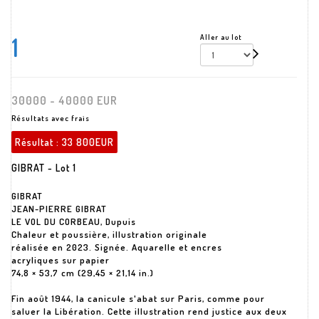
1
Aller au lot
30000 - 40000 EUR
Résultats avec frais
Résultat :
33 800EUR
GIBRAT - Lot 1
GIBRAT
JEAN-PIERRE GIBRAT
LE VOL DU CORBEAU, Dupuis
Chaleur et poussière, illustration originale
réalisée en 2023. Signée. Aquarelle et encres
acryliques sur papier
74,8 × 53,7 cm (29,45 × 21,14 in.)
Fin août 1944, la canicule s'abat sur Paris, comme pour
saluer la Libération. Cette illustration rend justice aux deux