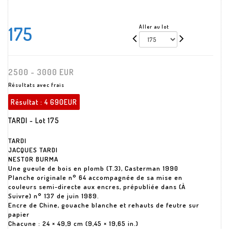
175
Aller au lot
2500 - 3000 EUR
Résultats avec frais
Résultat :
4 690EUR
TARDI - Lot 175
TARDI
JACQUES TARDI
NESTOR BURMA
Une gueule de bois en plomb (T.3), Casterman 1990
Planche originale n° 64 accompagnée de sa mise en
couleurs semi-directe aux encres, prépubliée dans (À
Suivre) n° 137 de juin 1989.
Encre de Chine, gouache blanche et rehauts de feutre sur
papier
Chacune : 24 × 49,9 cm (9,45 × 19,65 in.)