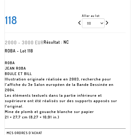
118
Aller au lot
2000 - 3000 EUR
Résultat :
NC
ROBA - Lot 118
ROBA
JEAN ROBA
BOULE ET BILL
Illustration originale réalisée en 2003, recherche pour
l'affiche du 3e Salon européen de la Bande Dessinée en
2004.
Les éléments textuels dans la partie inférieure et
supérieure ont été réalisés sur des supports apposés sur
l'original.
Mine de plomb et gouache blanche sur papier
21 × 27,7 cm (8,27 × 10,91 in.)
MES ORDRES D'ACHAT